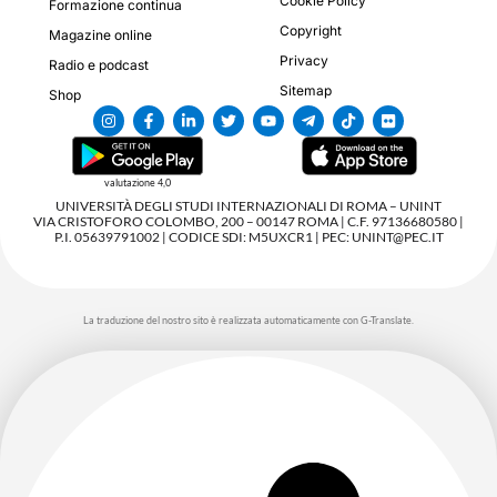
Cookie Policy
Formazione continua
Copyright
Magazine online
Privacy
Radio e podcast
Sitemap
Shop
valutazione 4,0
UNIVERSITÀ DEGLI STUDI INTERNAZIONALI DI ROMA – UNINT
VIA CRISTOFORO COLOMBO, 200 – 00147 ROMA | C.F. 97136680580 |
P.I. 05639791002 | CODICE SDI: M5UXCR1 | PEC: UNINT@PEC.IT
La traduzione del nostro sito è realizzata automaticamente con G-Translate.