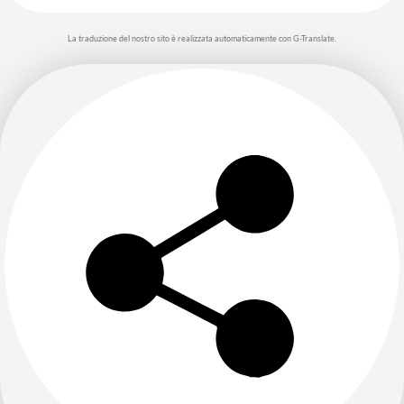
La traduzione del nostro sito è realizzata automaticamente con G-Translate.