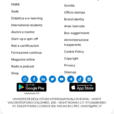
PNRR
5xmille
Sede
Ufficio stampa
Didattica e e-learning
Brand identity
International students
Aree riservate
Alumni e mentor
Box suggerimenti
Start-up e spin-off
Amministrazione
trasparente
Reti e certificazioni
Cookie Policy
Formazione continua
Copyright
Magazine online
Privacy
Radio e podcast
Sitemap
Shop
valutazione 4,0
UNIVERSITÀ DEGLI STUDI INTERNAZIONALI DI ROMA – UNINT
VIA CRISTOFORO COLOMBO, 200 – 00147 ROMA | C.F. 97136680580 |
P.I. 05639791002 | CODICE SDI: M5UXCR1 | PEC: UNINT@PEC.IT