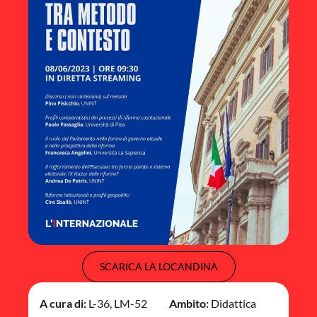
SCARICA LA LOCANDINA
A cura di:
L-36
,
LM-52
Ambito:
Didattica