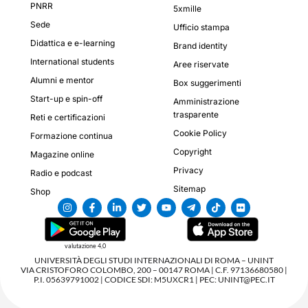
PNRR
5xmille
Sede
Ufficio stampa
Didattica e e-learning
Brand identity
International students
Aree riservate
Alumni e mentor
Box suggerimenti
Start-up e spin-off
Amministrazione
trasparente
Reti e certificazioni
Cookie Policy
Formazione continua
Copyright
Magazine online
Privacy
Radio e podcast
Sitemap
Shop
valutazione 4,0
UNIVERSITÀ DEGLI STUDI INTERNAZIONALI DI ROMA – UNINT
VIA CRISTOFORO COLOMBO, 200 – 00147 ROMA | C.F. 97136680580 |
P.I. 05639791002 | CODICE SDI: M5UXCR1 | PEC: UNINT@PEC.IT