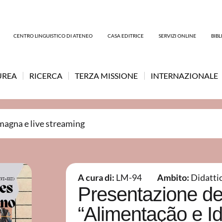
CENTRO LINGUISTICO DI ATENEO
CASA EDITRICE
SERVIZI ONLINE
BIB
UREA
RICERCA
TERZA MISSIONE
INTERNAZIONALE
magna e live streaming
A cura di:
LM-94
Ambito:
Didatti
Presentazione de
“Alimentação e I