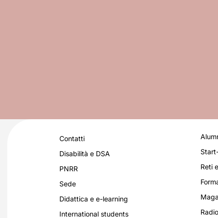
Alumn
Contatti
Start
Disabilità e DSA
Reti e
PNRR
Forma
Sede
Magaz
Didattica e e-learning
Radio
International students