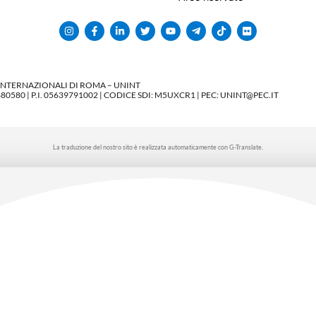
 INTERNAZIONALI DI ROMA – UNINT
580 | P.I. 05639791002 | CODICE SDI: M5UXCR1 | PEC: UNINT@PEC.IT
La traduzione del nostro sito è realizzata automaticamente con G-Translate.