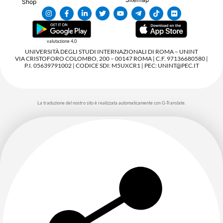
Shop
valutazione 4,0
UNIVERSITÀ DEGLI STUDI INTERNAZIONALI DI ROMA – UNINT
VIA CRISTOFORO COLOMBO, 200 – 00147 ROMA | C.F. 97136680580 |
P.I. 05639791002 | CODICE SDI: M5UXCR1 | PEC: UNINT@PEC.IT
La traduzione del nostro sito è realizzata automaticamente con G-Translate.