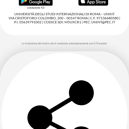
valutazione 4,0
UNIVERSITÀ DEGLI STUDI INTERNAZIONALI DI ROMA – UNINT
VIA CRISTOFORO COLOMBO, 200 – 00147 ROMA | C.F. 97136680580 |
P.I. 05639791002 | CODICE SDI: M5UXCR1 | PEC: UNINT@PEC.IT
La traduzione del nostro sito è realizzata automaticamente con G-Translate.