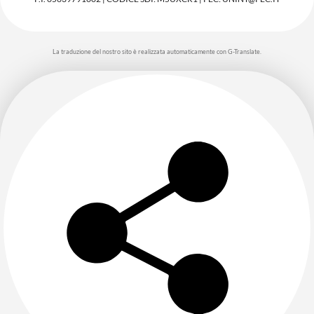
La traduzione del nostro sito è realizzata automaticamente con G-Translate.