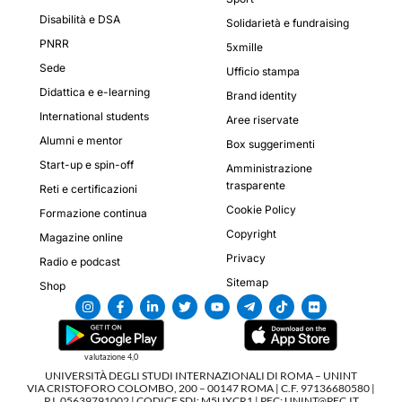
Disabilità e DSA
Solidarietà e fundraising
PNRR
5xmille
Sede
Ufficio stampa
Didattica e e-learning
Brand identity
International students
Aree riservate
Alumni e mentor
Box suggerimenti
Start-up e spin-off
Amministrazione
trasparente
Reti e certificazioni
Cookie Policy
Formazione continua
Copyright
Magazine online
Privacy
Radio e podcast
Sitemap
Shop
valutazione 4,0
UNIVERSITÀ DEGLI STUDI INTERNAZIONALI DI ROMA – UNINT
VIA CRISTOFORO COLOMBO, 200 – 00147 ROMA | C.F. 97136680580 |
P.I. 05639791002 | CODICE SDI: M5UXCR1 | PEC: UNINT@PEC.IT