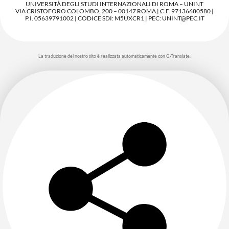
UNIVERSITÀ DEGLI STUDI INTERNAZIONALI DI ROMA – UNINT
VIA CRISTOFORO COLOMBO, 200 – 00147 ROMA | C.F. 97136680580 |
P.I. 05639791002 | CODICE SDI: M5UXCR1 | PEC: UNINT@PEC.IT
La traduzione del nostro sito è realizzata automaticamente con G-Translate.