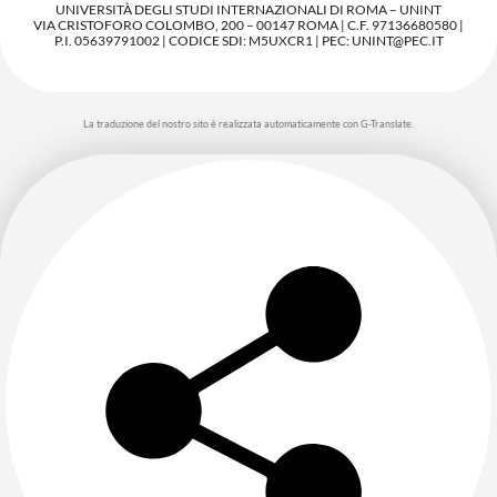
UNIVERSITÀ DEGLI STUDI INTERNAZIONALI DI ROMA – UNINT
VIA CRISTOFORO COLOMBO, 200 – 00147 ROMA | C.F. 97136680580 |
P.I. 05639791002 | CODICE SDI: M5UXCR1 | PEC: UNINT@PEC.IT
La traduzione del nostro sito è realizzata automaticamente con G-Translate.