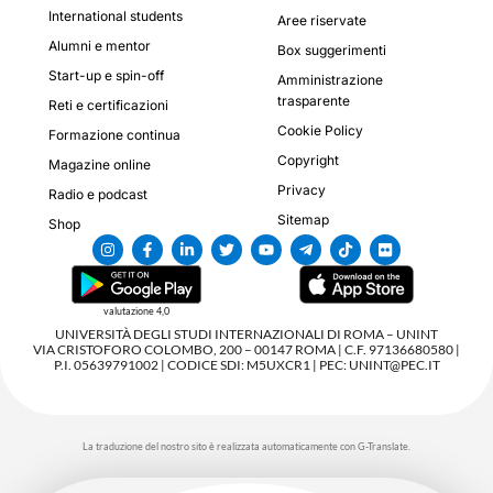
International students
Aree riservate
Alumni e mentor
Box suggerimenti
Start-up e spin-off
Amministrazione
trasparente
Reti e certificazioni
Cookie Policy
Formazione continua
Copyright
Magazine online
Privacy
Radio e podcast
Sitemap
Shop
valutazione 4,0
UNIVERSITÀ DEGLI STUDI INTERNAZIONALI DI ROMA – UNINT
VIA CRISTOFORO COLOMBO, 200 – 00147 ROMA | C.F. 97136680580 |
P.I. 05639791002 | CODICE SDI: M5UXCR1 | PEC: UNINT@PEC.IT
La traduzione del nostro sito è realizzata automaticamente con G-Translate.