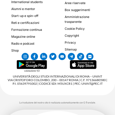
International students
Aree riservate
Alumni e mentor
Box suggerimenti
Start-up e spin-off
Amministrazione
trasparente
Reti e certificazioni
Cookie Policy
Formazione continua
Copyright
Magazine online
Privacy
Radio e podcast
Sitemap
Shop
valutazione 4,0
UNIVERSITÀ DEGLI STUDI INTERNAZIONALI DI ROMA – UNINT
VIA CRISTOFORO COLOMBO, 200 – 00147 ROMA | C.F. 97136680580 |
P.I. 05639791002 | CODICE SDI: M5UXCR1 | PEC: UNINT@PEC.IT
La traduzione del nostro sito è realizzata automaticamente con G-Translate.