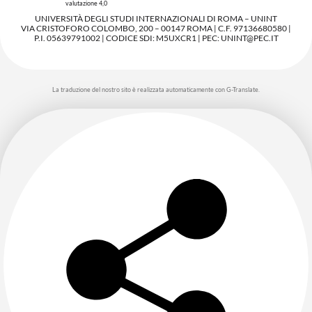
valutazione 4,0
UNIVERSITÀ DEGLI STUDI INTERNAZIONALI DI ROMA – UNINT
VIA CRISTOFORO COLOMBO, 200 – 00147 ROMA | C.F. 97136680580 |
P.I. 05639791002 | CODICE SDI: M5UXCR1 | PEC: UNINT@PEC.IT
La traduzione del nostro sito è realizzata automaticamente con G-Translate.