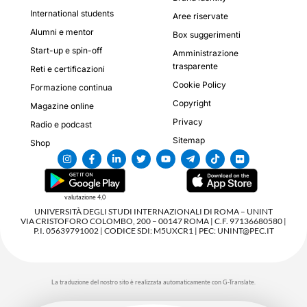
International students
Aree riservate
Alumni e mentor
Box suggerimenti
Start-up e spin-off
Amministrazione
trasparente
Reti e certificazioni
Cookie Policy
Formazione continua
Copyright
Magazine online
Privacy
Radio e podcast
Sitemap
Shop
valutazione 4,0
UNIVERSITÀ DEGLI STUDI INTERNAZIONALI DI ROMA – UNINT
VIA CRISTOFORO COLOMBO, 200 – 00147 ROMA | C.F. 97136680580 |
P.I. 05639791002 | CODICE SDI: M5UXCR1 | PEC: UNINT@PEC.IT
La traduzione del nostro sito è realizzata automaticamente con G-Translate.