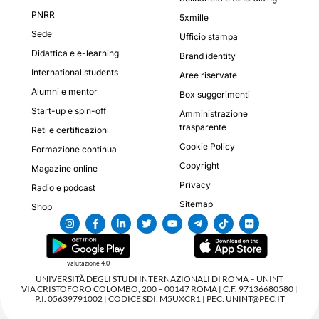
PNRR
5xmille
Sede
Ufficio stampa
Didattica e e-learning
Brand identity
International students
Aree riservate
Alumni e mentor
Box suggerimenti
Start-up e spin-off
Amministrazione
trasparente
Reti e certificazioni
Cookie Policy
Formazione continua
Copyright
Magazine online
Privacy
Radio e podcast
Sitemap
Shop
valutazione 4,0
UNIVERSITÀ DEGLI STUDI INTERNAZIONALI DI ROMA – UNINT
VIA CRISTOFORO COLOMBO, 200 – 00147 ROMA | C.F. 97136680580 |
P.I. 05639791002 | CODICE SDI: M5UXCR1 | PEC: UNINT@PEC.IT