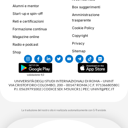
Alumni e mentor
Box suggerimenti
Start-up e spin-off
Amministrazione
trasparente
Reti e certificazioni
Cookie Policy
Formazione continua
Copyright
Magazine online
Privacy
Radio e podcast
Sitemap
Shop
valutazione 4,0
UNIVERSITÀ DEGLI STUDI INTERNAZIONALI DI ROMA – UNINT
VIA CRISTOFORO COLOMBO, 200 – 00147 ROMA | C.F. 97136680580 |
P.I. 05639791002 | CODICE SDI: M5UXCR1 | PEC: UNINT@PEC.IT
La traduzione del nostro sito è realizzata automaticamente con G-Translate.