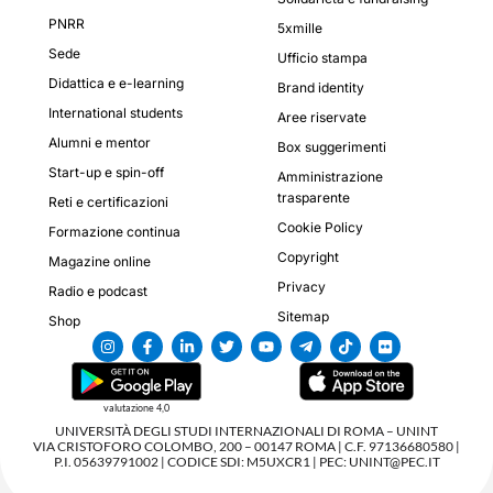
PNRR
5xmille
Sede
Ufficio stampa
Didattica e e-learning
Brand identity
International students
Aree riservate
Alumni e mentor
Box suggerimenti
Start-up e spin-off
Amministrazione
trasparente
Reti e certificazioni
Cookie Policy
Formazione continua
Copyright
Magazine online
Privacy
Radio e podcast
Sitemap
Shop
valutazione 4,0
UNIVERSITÀ DEGLI STUDI INTERNAZIONALI DI ROMA – UNINT
VIA CRISTOFORO COLOMBO, 200 – 00147 ROMA | C.F. 97136680580 |
P.I. 05639791002 | CODICE SDI: M5UXCR1 | PEC: UNINT@PEC.IT