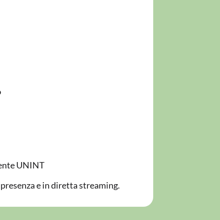
o
cente UNINT
n presenza e in diretta streaming.