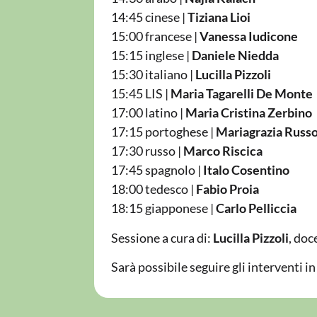
14:45 cinese |
Tiziana Lioi
15:00 francese |
Vanessa Iudicone
15:15 inglese |
Daniele Niedda
15:30 italiano |
Lucilla Pizzoli
15:45 LIS |
Maria Tagarelli De Monte
17:00 latino |
Maria Cristina Zerbino
17:15 portoghese |
Mariagrazia Russ
17:30 russo |
Marco Riscica
17:45 spagnolo |
Italo Cosentino
18:00 tedesco |
Fabio Proia
18:15 giapponese |
Carlo Pelliccia
Sessione a cura di:
Lucilla Pizzoli
, do
Sarà possibile seguire gli interventi i