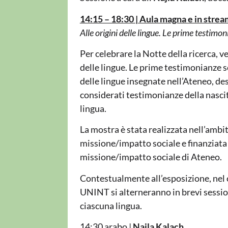
14:15 – 18:30 | Aula magna e in stre
Alle origini delle lingue. Le prime testimon
Per celebrare la Notte della ricerca, v
delle lingue. Le prime testimonianze s
delle lingue insegnate nell’Ateneo, d
considerati testimonianze della nasci
lingua.
La mostra è stata realizzata nell’ambit
missione/impatto sociale e finanziat
missione/impatto sociale di Ateneo.
Contestualmente all’esposizione, nel 
UNINT si alterneranno in brevi sessio
ciascuna lingua.
14:30 arabo |
Najla Kalach