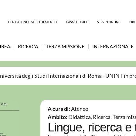
CENTRO LINGUISTICO DI ATENEO
CASA EDITRICE
SERVIZI ONLINE
BIB
UREA
RICERCA
TERZA MISSIONE
INTERNAZIONALE
niversità degli Studi Internazionali di Roma - UNINT in pr
A cura di:
Ateneo
Ambito:
Didattica
,
Ricerca
,
Terza mis
Lingue, ricerca e