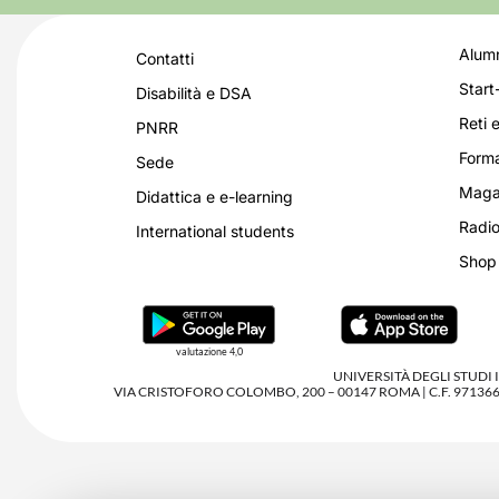
Alumn
Contatti
Start
Disabilità e DSA
Reti e
PNRR
Forma
Sede
Magaz
Didattica e e-learning
Radio
International students
Shop
valutazione 4,0
UNIVERSITÀ DEGLI STUDI
VIA CRISTOFORO COLOMBO, 200 – 00147 ROMA | C.F. 97136680