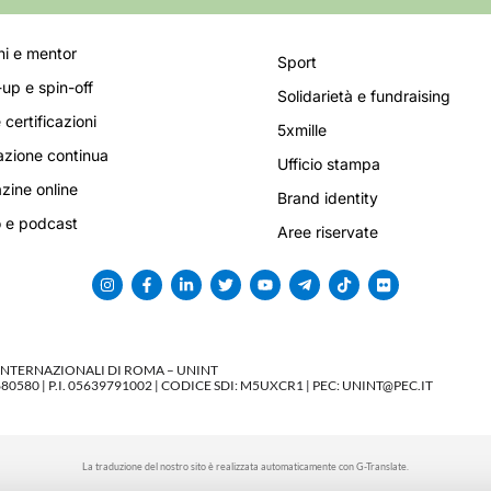
i e mentor
Sport
-up e spin-off
Solidarietà e fundraising
 certificazioni
5xmille
zione continua
Ufficio stampa
ine online
Brand identity
 e podcast
Aree riservate
 INTERNAZIONALI DI ROMA – UNINT
580 | P.I. 05639791002 | CODICE SDI: M5UXCR1 | PEC: UNINT@PEC.IT
La traduzione del nostro sito è realizzata automaticamente con G-Translate.