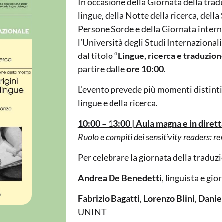
In occasione della Giornata della trad
lingue, della Notte della ricerca, dell
Persone Sorde e della Giornata interna
l’Università degli Studi Internaziona
dal titolo “
Lingue, ricerca e traduzio
partire dalle
ore 10:00
.
L’evento prevede più momenti distinti,
lingue e della ricerca.
10:00 – 13:00 | Aula magna e in diret
Ruolo e compiti dei sensitivity readers: re
Per celebrare la giornata della traduzio
Andrea De Benedetti
, linguista e gio
Fabrizio Bagatti
,
Lorenzo Blini
,
Danie
UNINT