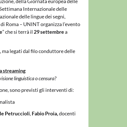
uzione, della Giornata europea delle
a Settimana Internazionale delle
zionale delle lingue dei segni,
li di Roma – UNINT organizza l’evento
ne
” che si terrà il
29 settembre
a
 ma legati dal filo conduttore delle
ta streaming
visione linguistica o censura?
ne, sono previsti gli interventi di:
rnalista
le Petruccioli
,
Fabio Proia,
docenti