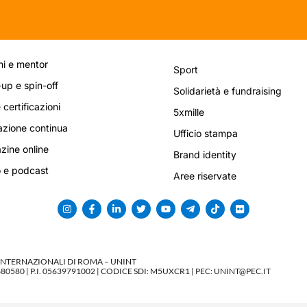
i e mentor
Sport
-up e spin-off
Solidarietà e fundraising
 certificazioni
5xmille
zione continua
Ufficio stampa
ine online
Brand identity
 e podcast
Aree riservate
 INTERNAZIONALI DI ROMA – UNINT
580 | P.I. 05639791002 | CODICE SDI: M5UXCR1 | PEC: UNINT@PEC.IT