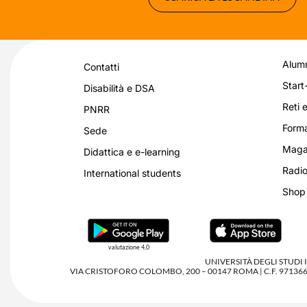
Alumn
Contatti
Start
Disabilità e DSA
Reti e
PNRR
Forma
Sede
Magaz
Didattica e e-learning
Radio
International students
Shop
valutazione 4,0
UNIVERSITÀ DEGLI STUDI
VIA CRISTOFORO COLOMBO, 200 – 00147 ROMA | C.F. 97136680