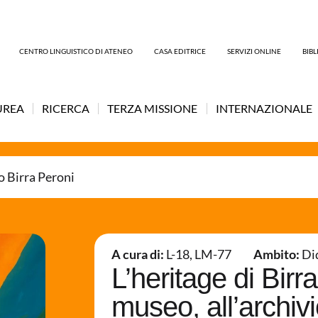
CENTRO LINGUISTICO DI ATENEO
CASA EDITRICE
SERVIZI ONLINE
BIB
UREA
RICERCA
TERZA MISSIONE
INTERNAZIONALE
 Birra Peroni
A cura di:
L-18
,
LM-77
Ambito:
Di
L’heritage di Birra
museo, all’archivi