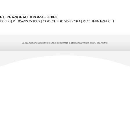
 INTERNAZIONALI DI ROMA – UNINT
580 | P.I. 05639791002 | CODICE SDI: M5UXCR1 | PEC: UNINT@PEC.IT
La traduzione del nostro sito è realizzata automaticamente con G-Translate.