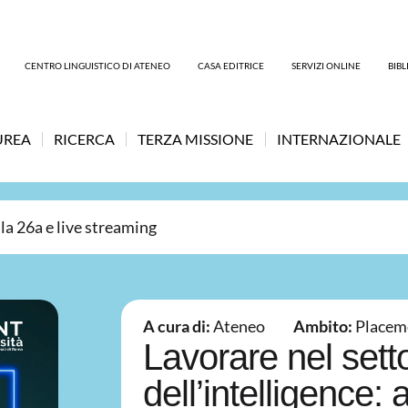
CENTRO LINGUISTICO DI ATENEO
CASA EDITRICE
SERVIZI ONLINE
BIB
UREA
RICERCA
TERZA MISSIONE
INTERNAZIONALE
la 26a e live streaming
A cura di:
Ateneo
Ambito:
Placem
Lavorare nel sett
dell’intelligence: 