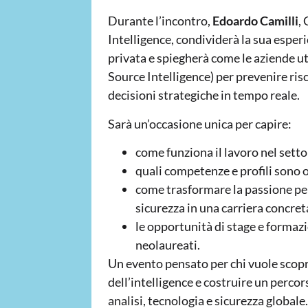
Durante l’incontro,
Edoardo Camilli
,
Intelligence, condividerà la sua esper
privata e spiegherà come le aziende u
Source Intelligence) per prevenire risc
decisioni strategiche in tempo reale.
Sarà un’occasione unica per capire:
come funziona il lavoro nel settor
quali competenze e profili sono og
come trasformare la passione per l
sicurezza in una carriera concret
le opportunità di stage e formaz
neolaureati.
Un evento pensato per chi vuole scopr
dell’intelligence e costruire un percor
analisi, tecnologia e sicurezza globale.