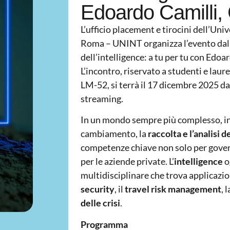
Edoardo Camilli
L’ufficio placement e tirocini dell’Univ
Roma – UNINT organizza l’evento dal t
dell’intelligence: a tu per tu con Edo
L’incontro, riservato a studenti e laur
LM-52, si terrà il 17 dicembre 2025 dal
streaming.
In un mondo sempre più complesso, in
cambiamento, la
raccolta e l’analisi 
competenze chiave non solo per govern
per le aziende private. L’
intelligence
o
multidisciplinare che trova applicazi
security
, il
travel risk
management
, 
delle crisi
.
Programma