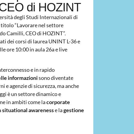
, CEO di HOZINT
ersità degli Studi Internazionali di
itolo “Lavorare nel settore
ardo Camilli, CEO di HOZINT”.
eati dei corsi di laurea UNINT L-36 e
le ore 10:00 in aula 26a e live
terconnesso e in rapido
delle informazioni
sono diventate
i e agenzie di sicurezza, ma anche
ggi è un settore dinamico e
one in ambiti come la
corporate
la
situational awareness
e la
gestione