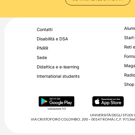
Alumn
Contatti
Start
Disabilità e DSA
Reti e
PNRR
Forma
Sede
Magaz
Didattica e e-learning
Radio
International students
Shop
valutazione 4,0
UNIVERSITÀ DEGLI STUDI
VIA CRISTOFORO COLOMBO, 200 – 00147 ROMA | C.F. 97136680