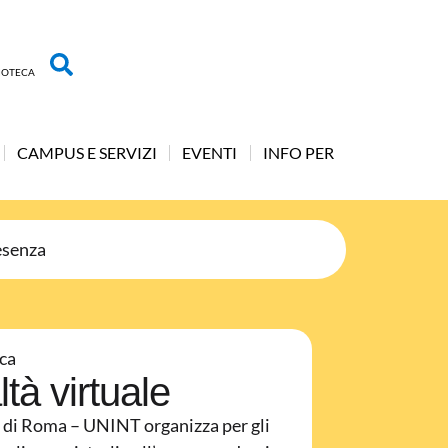
LIOTECA
CAMPUS E SERVIZI
EVENTI
INFO PER
esenza
ca
ltà virtuale
li di Roma – UNINT organizza per gli