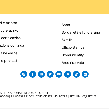
i e mentor
Sport
-up e spin-off
Solidarietà e fundraising
 certificazioni
5xmille
zione continua
Ufficio stampa
ine online
Brand identity
 e podcast
Aree riservate
 INTERNAZIONALI DI ROMA – UNINT
580 | P.I. 05639791002 | CODICE SDI: M5UXCR1 | PEC: UNINT@PEC.IT