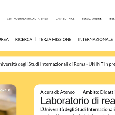
CENTRO LINGUISTICO DI ATENEO
CASA EDITRICE
SERVIZI ONLINE
BIB
UREA
RICERCA
TERZA MISSIONE
INTERNAZIONALE
niversità degli Studi Internazionali di Roma - UNINT in pr
A cura di:
Ateneo
Ambito:
Didatti
Laboratorio di rea
L’Università degli Studi Internaziona