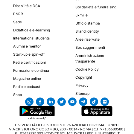
Disabilità e DSA
Solidarietà e fundraising
PNRR
5xmille
Sede
Ufficio stampa
Didattica e e-learning
Brand identity
International students
Aree riservate
Alumni e mentor
Box suggerimenti
Start-up e spin-off
Amministrazione
trasparente
Reti e certificazioni
Cookie Policy
Formazione continua
Copyright
Magazine online
Privacy
Radio e podcast
Sitemap
Shop
valutazione 4,0
UNIVERSITÀ DEGLI STUDI INTERNAZIONALI DI ROMA – UNINT
VIA CRISTOFORO COLOMBO, 200 – 00147 ROMA | C.F. 97136680580 |
P.I. 05639791002 | CODICE SDI: M5UXCR1 | PEC: UNINT@PEC.IT