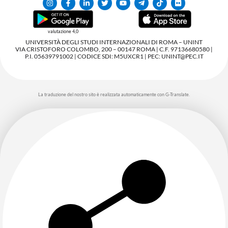
valutazione 4,0
UNIVERSITÀ DEGLI STUDI INTERNAZIONALI DI ROMA – UNINT
VIA CRISTOFORO COLOMBO, 200 – 00147 ROMA | C.F. 97136680580 |
P.I. 05639791002 | CODICE SDI: M5UXCR1 | PEC: UNINT@PEC.IT
La traduzione del nostro sito è realizzata automaticamente con G-Translate.