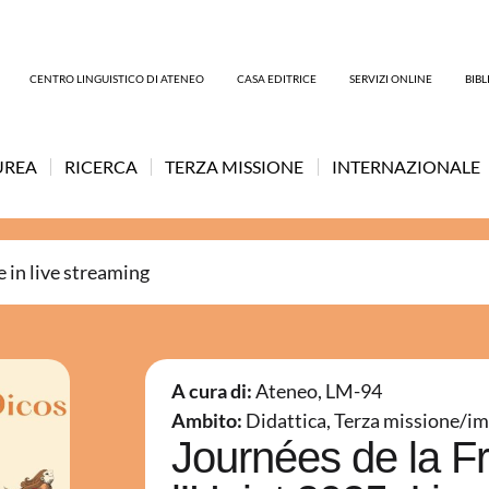
CENTRO LINGUISTICO DI ATENEO
CASA EDITRICE
SERVIZI ONLINE
BIB
UREA
RICERCA
TERZA MISSIONE
INTERNAZIONALE
e in live streaming
A cura di:
Ateneo
,
LM-94
Ambito:
Didattica
,
Terza missione/im
Journées de la F