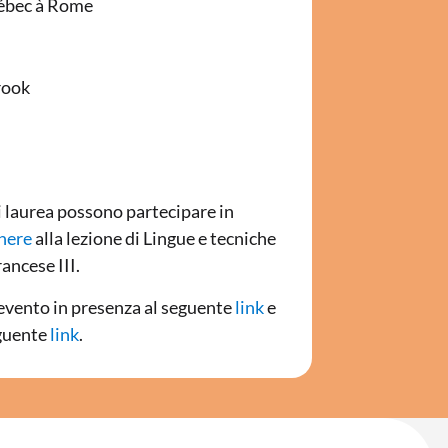
uébec à Rome
rook
i laurea possono partecipare in
here
alla lezione di Lingue e tecniche
ancese III.
l’evento in presenza al seguente
link
e
eguente
link
.