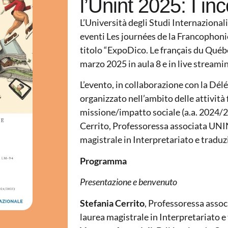
l’Unint 2025: I in
L’Università degli Studi Internazional
eventi Les journées de la Francophonie
titolo “ExpoDico. Le français du Québec
marzo 2025 in aula 8 e in live streamin
L’evento, in collaborazione con la Dé
organizzato nell’ambito delle attività
missione/impatto sociale (a.a. 2024/2
Cerrito, Professoressa associata UNIN
magistrale in Interpretariato e tradu
Programma
Presentazione e benvenuto
Stefania Cerrito
, Professoressa assoc
laurea magistrale in Interpretariato 