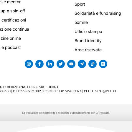
i e mentor
Sport
-up e spin-off
Solidarietà e fundraising
 certificazioni
5xmille
zione continua
Ufficio stampa
ine online
Brand identity
 e podcast
Aree riservate
 INTERNAZIONALI DI ROMA – UNINT
580 | P.I. 05639791002 | CODICE SDI: M5UXCR1 | PEC: UNINT@PEC.IT
La traduzione del nostro sito è realizzata automaticamente con G-Translate.