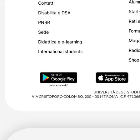
Alumn
Contatti
Start
Disabilità e DSA
Reti e
PNRR
Forma
Sede
Magaz
Didattica e e-learning
Radio
International students
Shop
valutazione 4,0
UNIVERSITÀ DEGLI STUDI
VIA CRISTOFORO COLOMBO, 200 – 00147 ROMA | C.F. 97136680