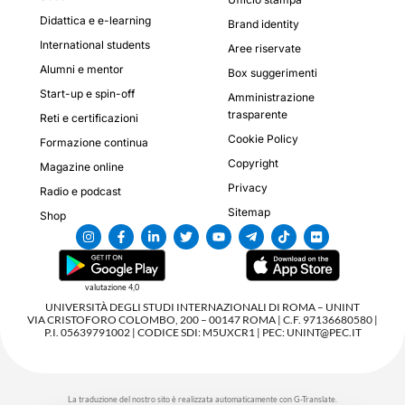
Didattica e e-learning
Brand identity
International students
Aree riservate
Alumni e mentor
Box suggerimenti
Start-up e spin-off
Amministrazione
trasparente
Reti e certificazioni
Cookie Policy
Formazione continua
Copyright
Magazine online
Privacy
Radio e podcast
Sitemap
Shop
valutazione 4,0
UNIVERSITÀ DEGLI STUDI INTERNAZIONALI DI ROMA – UNINT
VIA CRISTOFORO COLOMBO, 200 – 00147 ROMA | C.F. 97136680580 |
P.I. 05639791002 | CODICE SDI: M5UXCR1 | PEC: UNINT@PEC.IT
La traduzione del nostro sito è realizzata automaticamente con G-Translate.