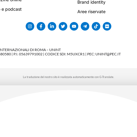
Brand identity
 e podcast
Aree riservate
 INTERNAZIONALI DI ROMA – UNINT
580 | P.I. 05639791002 | CODICE SDI: M5UXCR1 | PEC: UNINT@PEC.IT
La traduzione del nostro sito è realizzata automaticamente con G-Translate.