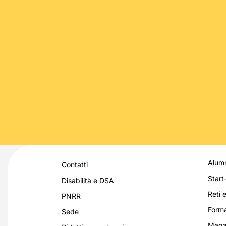
Alumn
Contatti
Start
Disabilità e DSA
Reti e
PNRR
Forma
Sede
Magaz