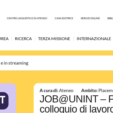
CENTRO LINGUISTICO DI ATENEO
CASA EDITRICE
SERVIZI ONLINE
BIB
UREA
RICERCA
TERZA MISSIONE
INTERNAZIONALE
 e in streaming
A cura di:
Ateneo
Ambito:
Placem
JOB@UNINT – Pre
colloquio di lavor