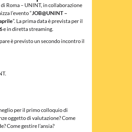
li di Roma – UNINT, in collaborazione
izza l’evento “
JOB@UNINT –
aprile
”. La prima data è prevista per il
 6
e in diretta streaming.
ipare è previsto un secondo incontro il
NT.
eglio per il primo colloquio di
nze oggetto di valutazione? Come
e? Come gestire l’ansia?