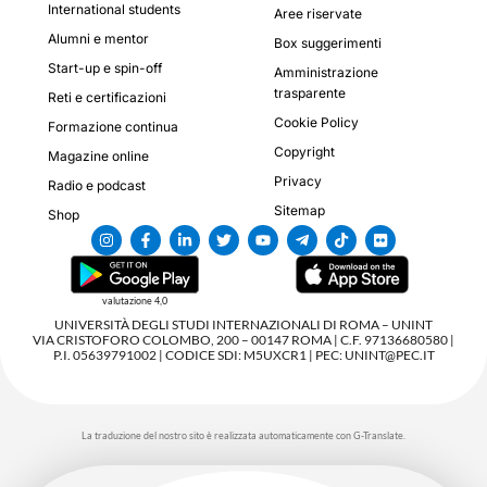
International students
Aree riservate
Alumni e mentor
Box suggerimenti
Start-up e spin-off
Amministrazione
trasparente
Reti e certificazioni
Cookie Policy
Formazione continua
Copyright
Magazine online
Privacy
Radio e podcast
Sitemap
Shop
valutazione 4,0
UNIVERSITÀ DEGLI STUDI INTERNAZIONALI DI ROMA – UNINT
VIA CRISTOFORO COLOMBO, 200 – 00147 ROMA | C.F. 97136680580 |
P.I. 05639791002 | CODICE SDI: M5UXCR1 | PEC: UNINT@PEC.IT
La traduzione del nostro sito è realizzata automaticamente con G-Translate.