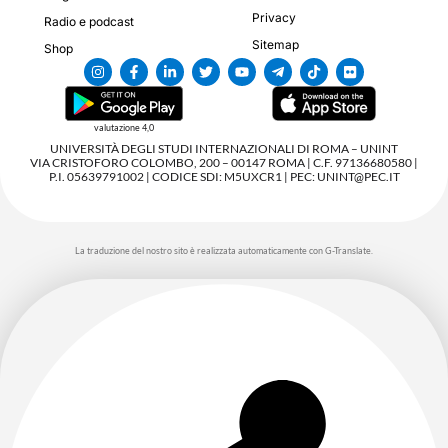
Privacy
Radio e podcast
Sitemap
Shop
valutazione 4,0
UNIVERSITÀ DEGLI STUDI INTERNAZIONALI DI ROMA – UNINT
VIA CRISTOFORO COLOMBO, 200 – 00147 ROMA | C.F. 97136680580 |
P.I. 05639791002 | CODICE SDI: M5UXCR1 | PEC: UNINT@PEC.IT
La traduzione del nostro sito è realizzata automaticamente con G-Translate.