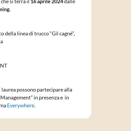
 che si terrà il
16 aprile 2024
dalle
ming.
o della linea di trucco “Gil cagné”,
ma
INT
i laurea possono partecipare alla
e Management” in presenza e in
orma
Everywhere
.