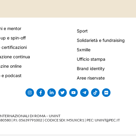
i e mentor
Sport
-up e spin-off
Solidarietà e fundraising
 certificazioni
5xmille
zione continua
Ufficio stampa
ine online
Brand identity
 e podcast
Aree riservate
 INTERNAZIONALI DI ROMA – UNINT
580 | P.I. 05639791002 | CODICE SDI: M5UXCR1 | PEC: UNINT@PEC.IT