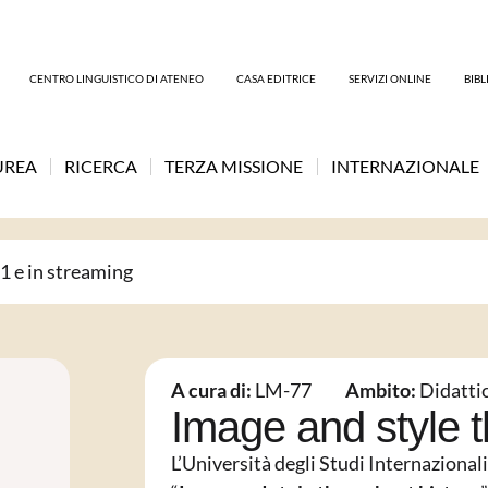
CENTRO LINGUISTICO DI ATENEO
CASA EDITRICE
SERVIZI ONLINE
BIB
UREA
RICERCA
TERZA MISSIONE
INTERNAZIONALE
1 e in streaming
A cura di:
LM-77
Ambito:
Didatti
Image and style t
L’Università degli Studi Internaziona