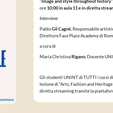
“
Image and style throughout history
”
ore
10:00 in aula 11 e in diretta strea
Interviene
Pablo
Gil Cagné
, Responsabile artistic
Direttore Face Place Academy di Ro
a cura di
Maria Christina
Rigano
, Docente UN
Gli studenti UNINT di TUTTI i corsi d
lezione di “Arts, Fashion and Heritag
diretta streaming tramite la piattaf