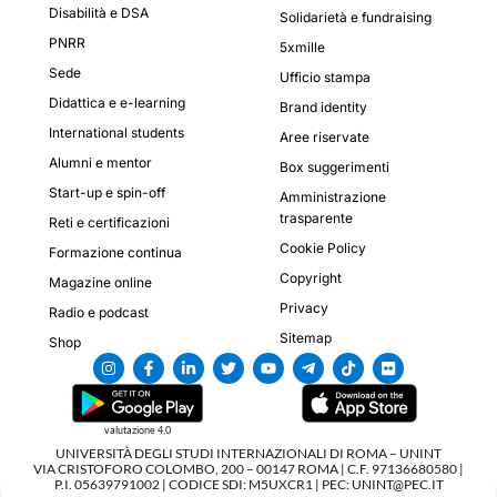
Disabilità e DSA
Solidarietà e fundraising
PNRR
5xmille
Sede
Ufficio stampa
Didattica e e-learning
Brand identity
International students
Aree riservate
Alumni e mentor
Box suggerimenti
Start-up e spin-off
Amministrazione
trasparente
Reti e certificazioni
Cookie Policy
Formazione continua
Copyright
Magazine online
Privacy
Radio e podcast
Sitemap
Shop
valutazione 4,0
UNIVERSITÀ DEGLI STUDI INTERNAZIONALI DI ROMA – UNINT
VIA CRISTOFORO COLOMBO, 200 – 00147 ROMA | C.F. 97136680580 |
P.I. 05639791002 | CODICE SDI: M5UXCR1 | PEC: UNINT@PEC.IT