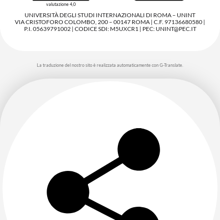
valutazione 4,0
UNIVERSITÀ DEGLI STUDI INTERNAZIONALI DI ROMA – UNINT
VIA CRISTOFORO COLOMBO, 200 – 00147 ROMA | C.F. 97136680580 |
P.I. 05639791002 | CODICE SDI: M5UXCR1 | PEC: UNINT@PEC.IT
La traduzione del nostro sito è realizzata automaticamente con G-Translate.