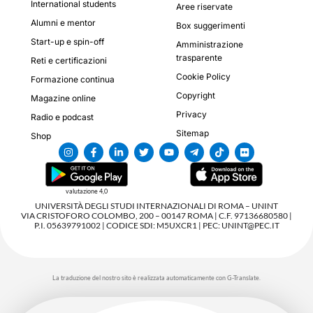
International students
Aree riservate
Alumni e mentor
Box suggerimenti
Start-up e spin-off
Amministrazione
trasparente
Reti e certificazioni
Cookie Policy
Formazione continua
Copyright
Magazine online
Privacy
Radio e podcast
Sitemap
Shop
valutazione 4,0
UNIVERSITÀ DEGLI STUDI INTERNAZIONALI DI ROMA – UNINT
VIA CRISTOFORO COLOMBO, 200 – 00147 ROMA | C.F. 97136680580 |
P.I. 05639791002 | CODICE SDI: M5UXCR1 | PEC: UNINT@PEC.IT
La traduzione del nostro sito è realizzata automaticamente con G-Translate.