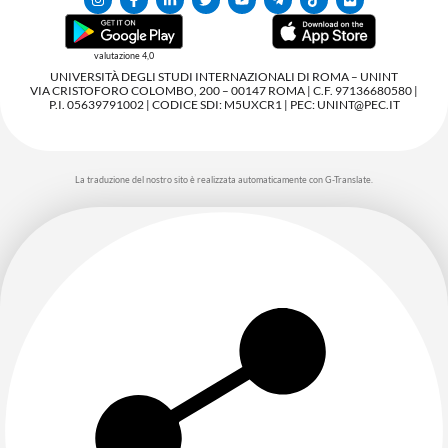
valutazione 4,0
UNIVERSITÀ DEGLI STUDI INTERNAZIONALI DI ROMA – UNINT
VIA CRISTOFORO COLOMBO, 200 – 00147 ROMA | C.F. 97136680580 |
P.I. 05639791002 | CODICE SDI: M5UXCR1 | PEC: UNINT@PEC.IT
La traduzione del nostro sito è realizzata automaticamente con G-Translate.