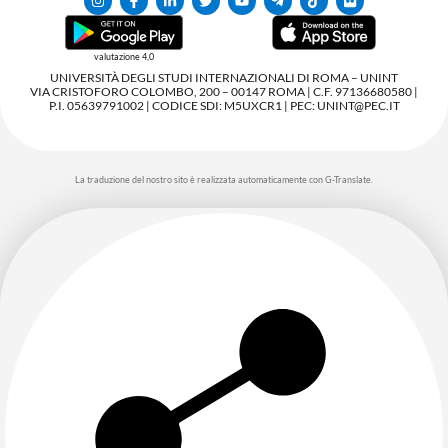
valutazione 4,0
UNIVERSITÀ DEGLI STUDI INTERNAZIONALI DI ROMA – UNINT
VIA CRISTOFORO COLOMBO, 200 – 00147 ROMA | C.F. 97136680580 |
P.I. 05639791002 | CODICE SDI: M5UXCR1 | PEC: UNINT@PEC.IT
La traduzione del nostro sito è realizzata automaticamente con G-Translate.