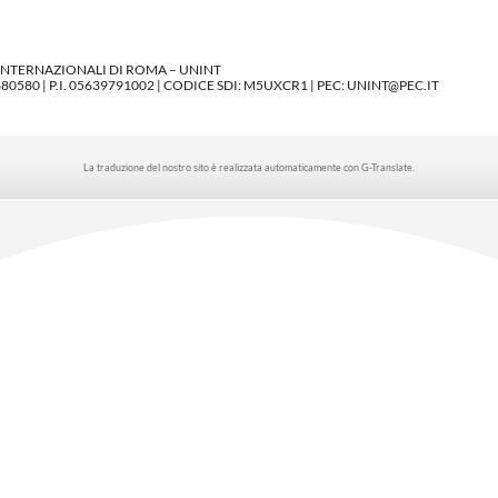
 INTERNAZIONALI DI ROMA – UNINT
580 | P.I. 05639791002 | CODICE SDI: M5UXCR1 | PEC: UNINT@PEC.IT
La traduzione del nostro sito è realizzata automaticamente con G-Translate.