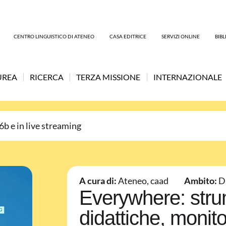
CENTRO LINGUISTICO DI ATENEO
CASA EDITRICE
SERVIZI ONLINE
BIB
UREA
RICERCA
TERZA MISSIONE
INTERNAZIONALE
6b e in live streaming
A cura di:
Ateneo
,
caad
Ambito:
D
Everywhere: strum
didattiche, monit