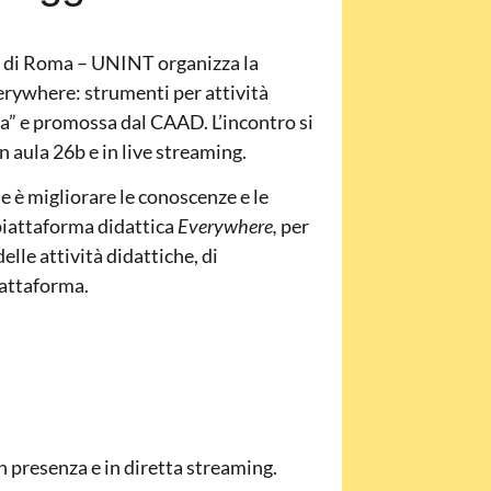
li di Roma – UNINT organizza la
erywhere: strumenti per attività
ca” e promossa dal CAAD. L’incontro si
n aula 26b e in live streaming.
e è migliorare le conoscenze e le
piattaforma didattica
Everywhere,
per
lle attività didattiche, di
iattaforma.
n presenza e in diretta streaming.