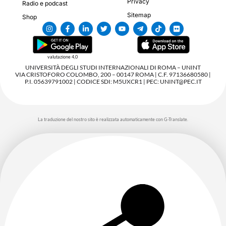
Privacy
Radio e podcast
Sitemap
Shop
valutazione 4,0
UNIVERSITÀ DEGLI STUDI INTERNAZIONALI DI ROMA – UNINT
VIA CRISTOFORO COLOMBO, 200 – 00147 ROMA | C.F. 97136680580 |
P.I. 05639791002 | CODICE SDI: M5UXCR1 | PEC: UNINT@PEC.IT
La traduzione del nostro sito è realizzata automaticamente con G-Translate.