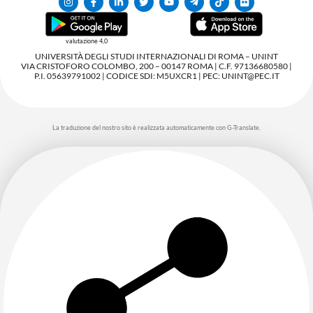
valutazione 4,0
UNIVERSITÀ DEGLI STUDI INTERNAZIONALI DI ROMA – UNINT
VIA CRISTOFORO COLOMBO, 200 – 00147 ROMA | C.F. 97136680580 |
P.I. 05639791002 | CODICE SDI: M5UXCR1 | PEC: UNINT@PEC.IT
La traduzione del nostro sito è realizzata automaticamente con G-Translate.