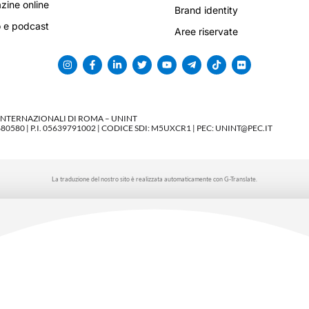
ine online
Brand identity
 e podcast
Aree riservate
 INTERNAZIONALI DI ROMA – UNINT
580 | P.I. 05639791002 | CODICE SDI: M5UXCR1 | PEC: UNINT@PEC.IT
La traduzione del nostro sito è realizzata automaticamente con G-Translate.