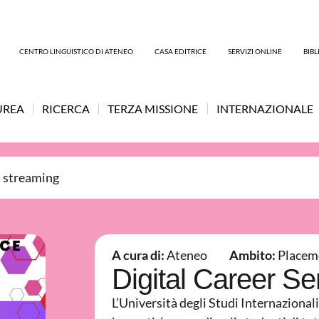
CENTRO LINGUISTICO DI ATENEO
CASA EDITRICE
SERVIZI ONLINE
BIB
UREA
RICERCA
TERZA MISSIONE
INTERNAZIONALE
n streaming
A cura di:
Ateneo
Ambito:
Placem
Digital Career Se
L’Università degli Studi Internazional