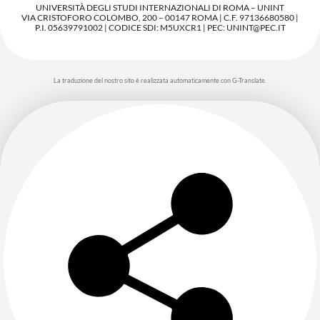
UNIVERSITÀ DEGLI STUDI INTERNAZIONALI DI ROMA – UNINT
VIA CRISTOFORO COLOMBO, 200 – 00147 ROMA | C.F. 97136680580 |
P.I. 05639791002 | CODICE SDI: M5UXCR1 | PEC: UNINT@PEC.IT
La traduzione del nostro sito è realizzata automaticamente con G-Translate.