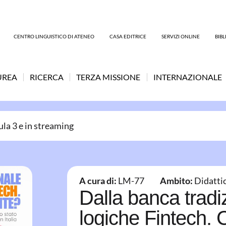
CENTRO LINGUISTICO DI ATENEO
CASA EDITRICE
SERVIZI ONLINE
BIB
UREA
RICERCA
TERZA MISSIONE
INTERNAZIONALE
ula 3 e in streaming
A cura di:
LM-77
Ambito:
Didatti
Dalla banca tradiz
logiche Fintech.