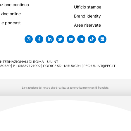
zione continua
Ufficio stampa
ine online
Brand identity
 e podcast
Aree riservate
 INTERNAZIONALI DI ROMA – UNINT
580 | P.I. 05639791002 | CODICE SDI: M5UXCR1 | PEC: UNINT@PEC.IT
La traduzione del nostro sito è realizzata automaticamente con G-Translate.