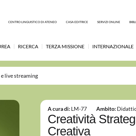
CENTRO LINGUISTICO DI ATENEO
CASA EDITRICE
SERVIZI ONLINE
BIB
UREA
RICERCA
TERZA MISSIONE
INTERNAZIONALE
 e live streaming
A cura di:
LM-77
Ambito:
Didatti
Creatività Strateg
Creativa