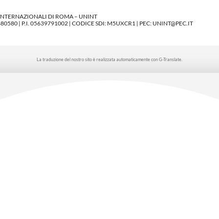
 INTERNAZIONALI DI ROMA – UNINT
580 | P.I. 05639791002 | CODICE SDI: M5UXCR1 | PEC: UNINT@PEC.IT
La traduzione del nostro sito è realizzata automaticamente con G-Translate.