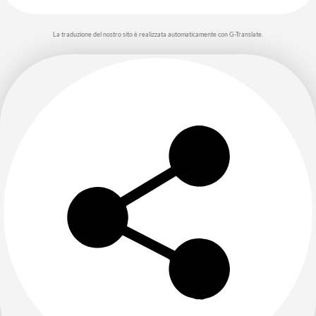
La traduzione del nostro sito è realizzata automaticamente con G-Translate.