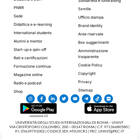
Solidarietà e fundraising
PNRR
5xmille
Sede
Ufficio stampa
Didattica e e-learning
Brand identity
International students
Aree riservate
Alumni e mentor
Box suggerimenti
Start-up e spin-off
Amministrazione
trasparente
Reti e certificazioni
Cookie Policy
Formazione continua
Copyright
Magazine online
Privacy
Radio e podcast
Sitemap
Shop
valutazione 4,0
UNIVERSITÀ DEGLI STUDI INTERNAZIONALI DI ROMA – UNINT
VIA CRISTOFORO COLOMBO, 200 – 00147 ROMA | C.F. 97136680580 |
P.I. 05639791002 | CODICE SDI: M5UXCR1 | PEC: UNINT@PEC.IT