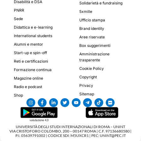
Disabilità e DSA
Solidarietà e fundraising
PNRR
5xmille
Sede
Ufficio stampa
Didattica e e-learning
Brand identity
International students
Aree riservate
Alumni e mentor
Box suggerimenti
Start-up e spin-off
Amministrazione
trasparente
Reti e certificazioni
Cookie Policy
Formazione continua
Copyright
Magazine online
Privacy
Radio e podcast
Sitemap
Shop
valutazione 4,0
UNIVERSITÀ DEGLI STUDI INTERNAZIONALI DI ROMA – UNINT
VIA CRISTOFORO COLOMBO, 200 – 00147 ROMA | C.F. 97136680580 |
P.I. 05639791002 | CODICE SDI: M5UXCR1 | PEC: UNINT@PEC.IT