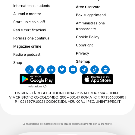
International students
Aree riservate
Alumni e mentor
Box suggerimenti
Start-up e spin-off
Amministrazione
trasparente
Reti e certificazioni
Cookie Policy
Formazione continua
Copyright
Magazine online
Privacy
Radio e podcast
Sitemap
Shop
valutazione 4,0
UNIVERSITÀ DEGLI STUDI INTERNAZIONALI DI ROMA – UNINT
VIA CRISTOFORO COLOMBO, 200 – 00147 ROMA | C.F. 97136680580 |
P.I. 05639791002 | CODICE SDI: M5UXCR1 | PEC: UNINT@PEC.IT
La traduzione del nostro sito è realizzata automaticamente con G-Translate.