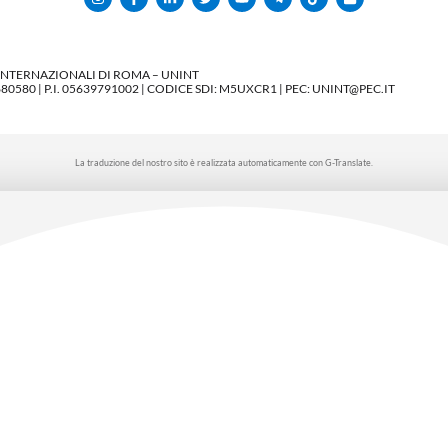
 INTERNAZIONALI DI ROMA – UNINT
580 | P.I. 05639791002 | CODICE SDI: M5UXCR1 | PEC: UNINT@PEC.IT
La traduzione del nostro sito è realizzata automaticamente con G-Translate.