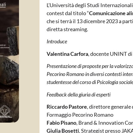
L’Università degli Studi Internaziona
contest dal titolo “
Comunicazione ali
che si terrà il 13 dicembre 2023 a part
diretta streaming.
Introduce
Valentina Carfora
, docente UNINT di 
Presentazione di proposte per la valoriz
Pecorino Romano in diversi contesti intern
studentesse del corso di Psicologia socia
Feedback della giuria di esperti
Riccardo Pastore
, direttore generale 
Formaggio Pecorino Romano
Fabio Pisano
, Brand & Innovation Co
Giulia Bosetti
, Strategist presso JA