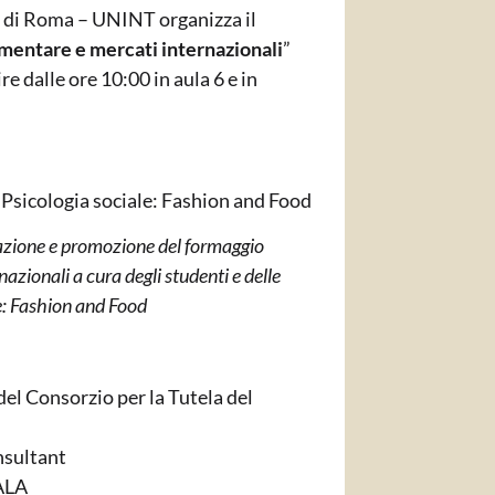
li di Roma – UNINT organizza il
mentare e mercati internazionali
”
ire dalle
ore 10:00 in aula 6 e in
Psicologia sociale: Fashion and Food
zazione e promozione del formaggio
azionali a cura degli studenti e delle
le: Fashion and Food
del Consorzio per la Tutela del
nsultant
KALA