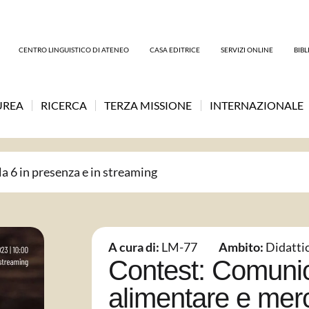
CENTRO LINGUISTICO DI ATENEO
CASA EDITRICE
SERVIZI ONLINE
BIB
UREA
RICERCA
TERZA MISSIONE
INTERNAZIONALE
la 6 in presenza e in streaming
A cura di:
LM-77
Ambito:
Didatti
Contest: Comuni
alimentare e merc