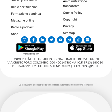
Start-up e spin-off
Amministrazione
trasparente
Reti e certificazioni
Cookie Policy
Formazione continua
Copyright
Magazine online
Privacy
Radio e podcast
Sitemap
Shop
valutazione 4,0
UNIVERSITÀ DEGLI STUDI INTERNAZIONALI DI ROMA – UNINT
VIA CRISTOFORO COLOMBO, 200 – 00147 ROMA | C.F. 97136680580 |
P.I. 05639791002 | CODICE SDI: M5UXCR1 | PEC: UNINT@PEC.IT
La traduzione del nostro sito è realizzata automaticamente con G-Translate.