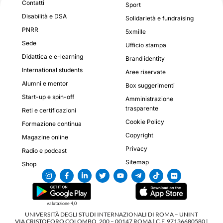
Contatti
Sport
Disabilità e DSA
Solidarietà e fundraising
PNRR
5xmille
Sede
Ufficio stampa
Didattica e e-learning
Brand identity
International students
Aree riservate
Alumni e mentor
Box suggerimenti
Start-up e spin-off
Amministrazione
trasparente
Reti e certificazioni
Cookie Policy
Formazione continua
Copyright
Magazine online
Privacy
Radio e podcast
Sitemap
Shop
valutazione 4,0
UNIVERSITÀ DEGLI STUDI INTERNAZIONALI DI ROMA – UNINT
VIA CRISTOFORO COLOMBO, 200 – 00147 ROMA | C.F. 97136680580 |