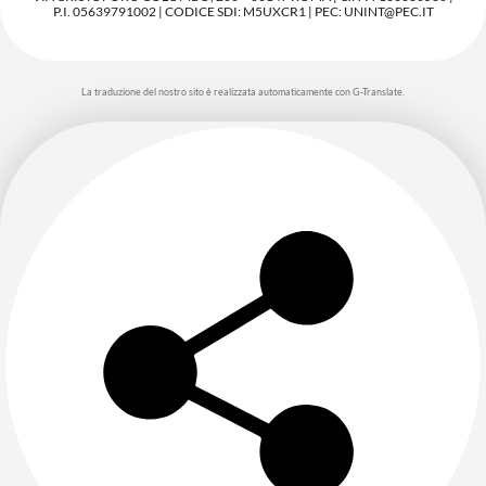
P.I. 05639791002 | CODICE SDI: M5UXCR1 | PEC: UNINT@PEC.IT
La traduzione del nostro sito è realizzata automaticamente con G-Translate.