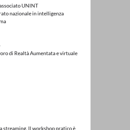
e associato UNINT
ato nazionale in intelligenza
oma
o
avoro di Realtà Aumentata e virtuale
tta streaming. Il workshop pratico è