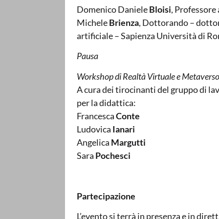
Domenico Daniele
Bloisi
, Professor
Michele
Brienza
, Dottorando – dottor
artificiale – Sapienza Università di R
Pausa
Workshop di Realtà Virtuale e Metavers
A cura dei tirocinanti del gruppo di l
per la didattica:
Francesca
Conte
Ludovica
Ianari
Angelica
Margutti
Sara
Pochesci
Partecipazione
L’evento si terrà in presenza e in dire