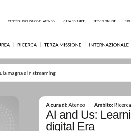
CENTRO LINGUISTICO DI ATENEO
CASA EDITRICE
SERVIZI ONLINE
BIB
UREA
RICERCA
TERZA MISSIONE
INTERNAZIONALE
ula magna e in streaming
A cura di:
Ateneo
Ambito:
Ricerca
AI and Us: Learn
digital Era