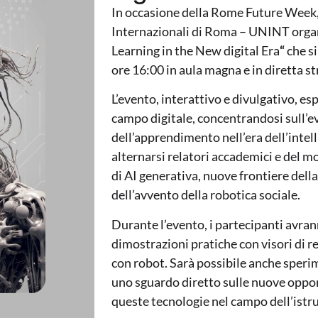
In occasione della Rome Future Week, 
Internazionali di Roma – UNINT organi
Learning in the New digital Era
“
che si
ore 16:00 in aula magna e in diretta s
L’evento, interattivo e divulgativo, esp
campo digitale, concentrandosi sull’
dell’apprendimento nell’era dell’intell
alternarsi relatori accademici e del 
di AI generativa, nuove frontiere dell
dell’avvento della robotica sociale.
Durante l’evento, i partecipanti avran
dimostrazioni pratiche con visori di r
con robot. Sarà possibile anche sperim
uno sguardo diretto sulle nuove opportu
queste tecnologie nel campo dell’istr