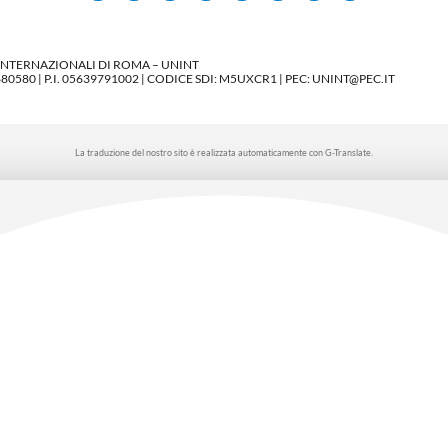
 INTERNAZIONALI DI ROMA – UNINT
580 | P.I. 05639791002 | CODICE SDI: M5UXCR1 | PEC: UNINT@PEC.IT
La traduzione del nostro sito è realizzata automaticamente con G-Translate.