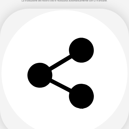
La traduzione del nostro sito è realizzata automaticamente con G-Translate.