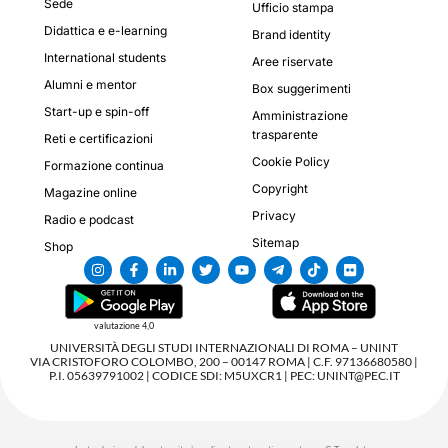
Sede
Ufficio stampa
Didattica e e-learning
Brand identity
International students
Aree riservate
Alumni e mentor
Box suggerimenti
Start-up e spin-off
Amministrazione
trasparente
Reti e certificazioni
Cookie Policy
Formazione continua
Copyright
Magazine online
Privacy
Radio e podcast
Sitemap
Shop
valutazione 4,0
UNIVERSITÀ DEGLI STUDI INTERNAZIONALI DI ROMA – UNINT
VIA CRISTOFORO COLOMBO, 200 – 00147 ROMA | C.F. 97136680580 |
P.I. 05639791002 | CODICE SDI: M5UXCR1 | PEC: UNINT@PEC.IT