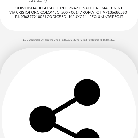
valutazione 4,0
UNIVERSITÀ DEGLI STUDI INTERNAZIONALI DI ROMA – UNINT
VIA CRISTOFORO COLOMBO, 200 – 00147 ROMA | C.F. 97136680580 |
P.I. 05639791002 | CODICE SDI: M5UXCR1 | PEC: UNINT@PEC.IT
La traduzione del nostro sito è realizzata automaticamente con G-Translate.