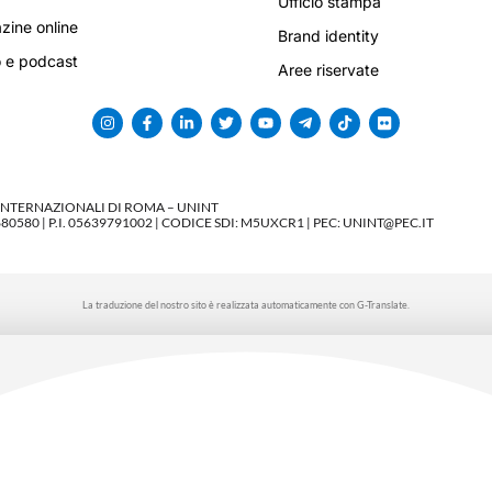
Ufficio stampa
ine online
Brand identity
 e podcast
Aree riservate
 INTERNAZIONALI DI ROMA – UNINT
580 | P.I. 05639791002 | CODICE SDI: M5UXCR1 | PEC: UNINT@PEC.IT
La traduzione del nostro sito è realizzata automaticamente con G-Translate.