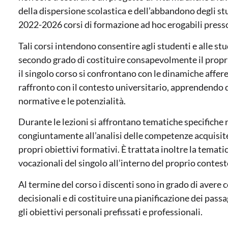
della dispersione scolastica e dell’abbandono degli st
2022-2026 corsi di formazione ad hoc erogabili presso 
Tali corsi intendono consentire agli studenti e alle s
secondo grado di costituire consapevolmente il proprio
il singolo corso si confrontano con le dinamiche affer
raffronto con il contesto universitario, apprendendo di
normative e le potenzialità.
Durante le lezioni si affrontano tematiche specifiche r
congiuntamente all’analisi delle competenze acquisite
propri obiettivi formativi. È trattata inoltre la temati
vocazionali del singolo all’interno del proprio contest
Al termine del corso i discenti sono in grado di avere
decisionali e di costituire una pianificazione dei pas
gli obiettivi personali prefissati e professionali.